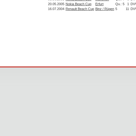
20.05.2005
Nokia Beach Cup
Erfurt
Qu.: 5
1
DV
16.07.2004
Renault Beach Cup
Binz / Rügen
5
11
DV