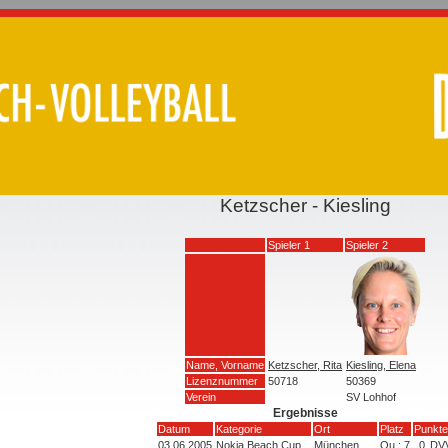
Ketzscher - Kiesling
Spieler 1
Spieler 2
Name, Vorname
Ketzscher, Rita
Kiesling, Elena
Lizenznummer
50718
50369
Verein
SV Lohhof
Ergebnisse
Datum
Kategorie
Ort
Platz
Punkte
03.06.2005
Nokia Beach Cup
München
Qu.: 7
0
DV