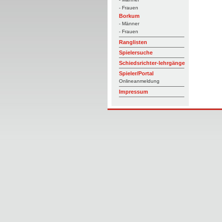
- Frauen
Borkum
- Männer
- Frauen
Ranglisten
Spielersuche
Schiedsrichter-lehrgänge
Spieler/Portal
Onlineanmeldung
Impressum