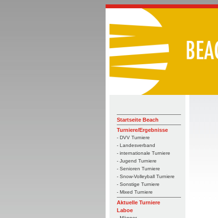
Startseite Beach
Turniere/Ergebnisse
- DVV Turniere
- Landesverband
- internationale Turniere
- Jugend Turniere
- Senioren Turniere
- Snow-Volleyball Turniere
- Sonstige Turniere
- Mixed Turniere
Aktuelle Turniere
Laboe
- Männer