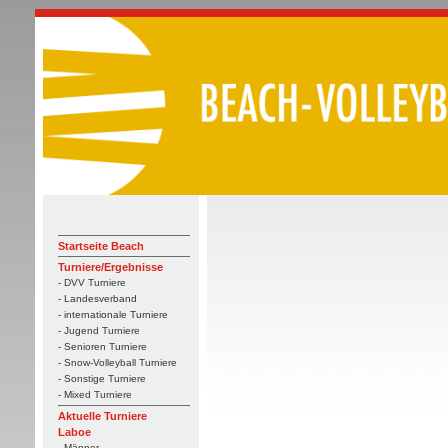
Startseite Beach
Turniere/Ergebnisse
- DVV Turniere
- Landesverband
- internationale Turniere
- Jugend Turniere
- Senioren Turniere
- Snow-Volleyball Turniere
- Sonstige Turniere
- Mixed Turniere
Aktuelle Turniere
Laboe
- Männer