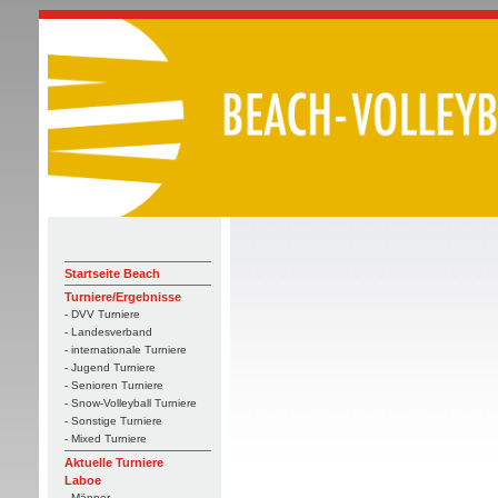
Startseite Beach
Turniere/Ergebnisse
- DVV Turniere
- Landesverband
- internationale Turniere
- Jugend Turniere
- Senioren Turniere
- Snow-Volleyball Turniere
- Sonstige Turniere
- Mixed Turniere
Aktuelle Turniere
Laboe
- Männer