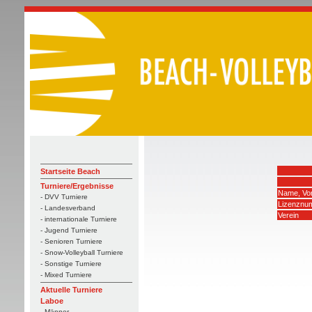
Startseite Beach
Turniere/Ergebnisse
Name, Vo
- DVV Turniere
Lizenznu
- Landesverband
Verein
- internationale Turniere
- Jugend Turniere
- Senioren Turniere
- Snow-Volleyball Turniere
- Sonstige Turniere
- Mixed Turniere
Aktuelle Turniere
Laboe
- Männer