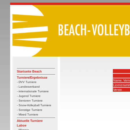
Startseite Beach
Turniere/Ergebnisse
Name, Vor
- DVV Turniere
Lizenznum
- Landesverband
Verein
- internationale Turniere
- Jugend Turniere
- Senioren Turniere
- Snow-Volleyball Turniere
- Sonstige Turniere
- Mixed Turniere
Aktuelle Turniere
Laboe
- Männer