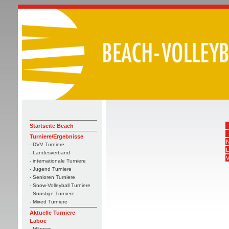
Startseite Beach
Turniere/Ergebnisse
N
- DVV Turniere
L
- Landesverband
V
- internationale Turniere
- Jugend Turniere
- Senioren Turniere
- Snow-Volleyball Turniere
- Sonstige Turniere
- Mixed Turniere
Aktuelle Turniere
Laboe
- Männer