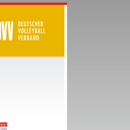
nkte*
DVV