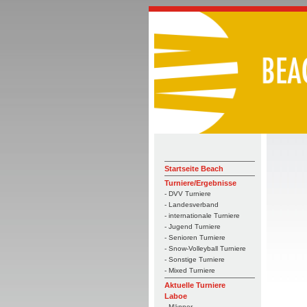
Startseite Beach
Turniere/Ergebnisse
- DVV Turniere
- Landesverband
- internationale Turniere
- Jugend Turniere
- Senioren Turniere
- Snow-Volleyball Turniere
- Sonstige Turniere
- Mixed Turniere
Aktuelle Turniere
Laboe
- Männer