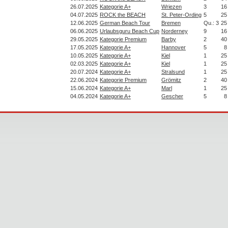
26.07.2025
Kategorie A+
Wriezen
3
16
04.07.2025
ROCK the BEACH
St. Peter-Ording
5
25
12.06.2025
German Beach Tour
Bremen
Qu.: 3
25
06.06.2025
Urlaubsguru Beach Cup
Norderney
9
16
29.05.2025
Kategorie Premium
Barby
2
40
17.05.2025
Kategorie A+
Hannover
5
8
10.05.2025
Kategorie A+
Kiel
1
25
02.03.2025
Kategorie A+
Kiel
1
25
20.07.2024
Kategorie A+
Stralsund
1
25
22.06.2024
Kategorie Premium
Grömitz
2
40
15.06.2024
Kategorie A+
Marl
1
25
04.05.2024
Kategorie A+
Gescher
5
8