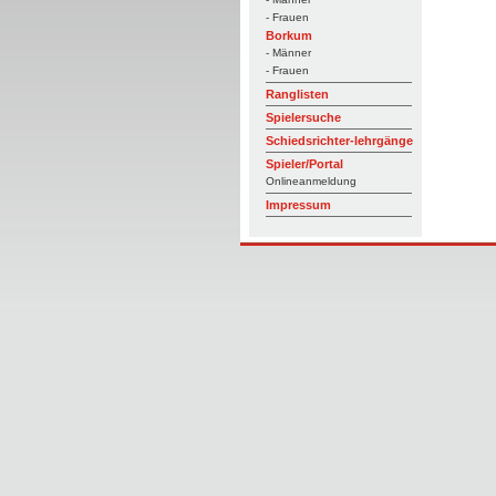
- Frauen
Borkum
- Männer
- Frauen
Ranglisten
Spielersuche
Schiedsrichter-lehrgänge
Spieler/Portal
Onlineanmeldung
Impressum