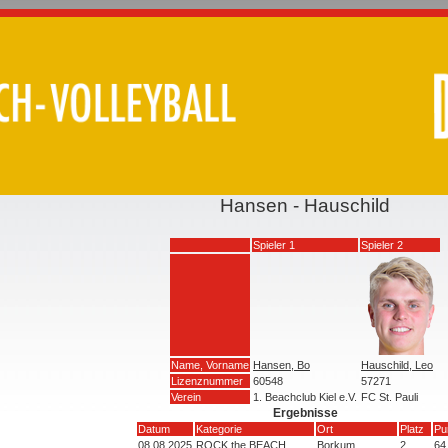
Hansen - Hauschild
Spieler 1
Spieler 2
Name, Vorname
Hansen, Bo
Hauschild, Leo
Lizenznummer
60548
57271
Verein
1. Beachclub Kiel e.V.
FC St. Pauli
Ergebnisse
Datum
Kategorie
Ort
Platz
Pu
08.08.2025
ROCK the BEACH
Borkum
2
64