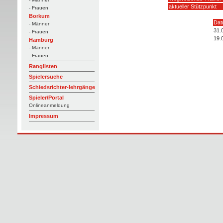
aktueller Stützpunkt
- Frauen
Borkum
Da
- Männer
31.
- Frauen
19.
Hamburg
- Männer
- Frauen
Ranglisten
Spielersuche
Schiedsrichter-lehrgänge
Spieler/Portal
Onlineanmeldung
Impressum