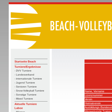
Startseite Beach
Turniere/Ergebnisse
- DVV Turniere
- Landesverband
- internationale Turniere
- Jugend Turniere
- Senioren Turniere
- Snow-Volleyball Turniere
Name, Vorname
- Sonstige Turniere
Lizenznummer
- Mixed Turniere
Verein
Heimatverein
Aktuelle Turniere
Ausbildungs-Bundesst
Laboe
Wegweisende Trainer
- Männer