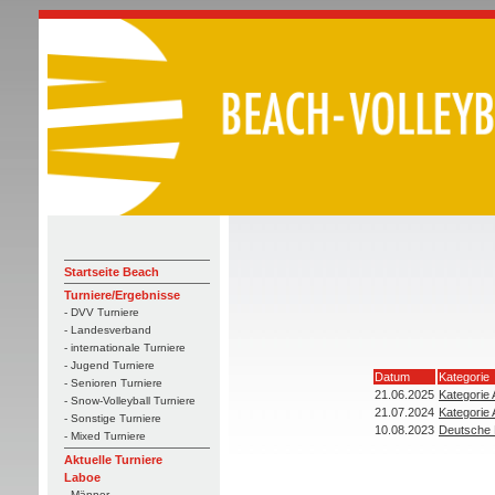
Startseite Beach
Turniere/Ergebnisse
- DVV Turniere
- Landesverband
- internationale Turniere
- Jugend Turniere
Datum
Kategorie
- Senioren Turniere
21.06.2025
Kategorie 
- Snow-Volleyball Turniere
21.07.2024
Kategorie 
- Sonstige Turniere
10.08.2023
Deutsche 
- Mixed Turniere
Aktuelle Turniere
Laboe
- Männer