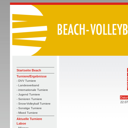
Startseite Beach
Turniere/Ergebnisse
- DVV Turniere
- Landesverband
- internationale Turniere
- Jugend Turniere
Datu
- Senioren Turniere
22.07
- Snow-Volleyball Turniere
- Sonstige Turniere
- Mixed Turniere
Aktuelle Turniere
Laboe
- Männer