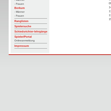
0
- Frauen
1
Borkum
1
- Männer
1
- Frauen
1
Ranglisten
Spielersuche
Schiedsrichter-lehrgänge
Spieler/Portal
Onlineanmeldung
Impressum