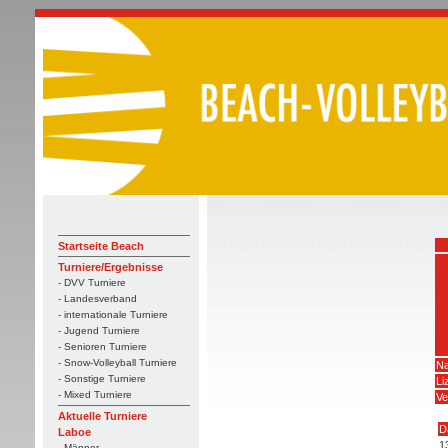
Startseite Beach
Turniere/Ergebnisse
- DVV Turniere
- Landesverband
- internationale Turniere
- Jugend Turniere
- Senioren Turniere
- Snow-Volleyball Turniere
Na
- Sonstige Turniere
Li
- Mixed Turniere
Ve
Aktuelle Turniere
D
Laboe
1
- Männer