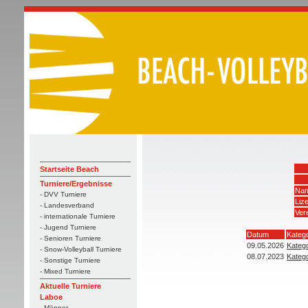
Startseite Beach
Turniere/Ergebnisse
Nam
- DVV Turniere
Liz
- Landesverband
Ver
- internationale Turniere
- Jugend Turniere
Datum
Katego
- Senioren Turniere
09.05.2026
Katego
- Snow-Volleyball Turniere
08.07.2023
Katego
- Sonstige Turniere
- Mixed Turniere
Aktuelle Turniere
Laboe
- Männer