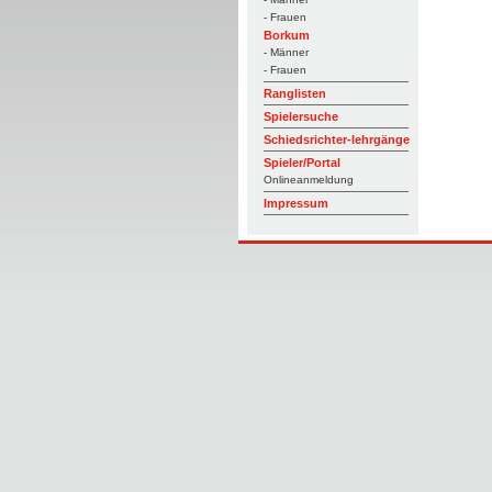
- Frauen
Borkum
- Männer
- Frauen
Ranglisten
Spielersuche
Schiedsrichter-lehrgänge
Spieler/Portal
Onlineanmeldung
Impressum