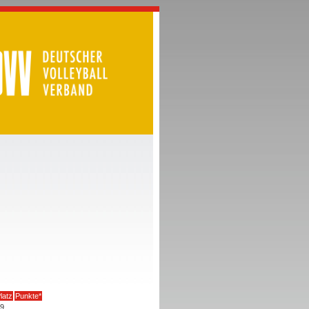
latz
Punkte*
9