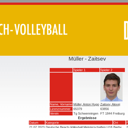
Müller - Zaitsev
Spieler 1
Spieler 2
Name, Vorname
Müller, Anton Hugo
Zaitsev, Alexej
Lizenznummer
65379
63856
Verein
Tg Schwenningen
FT 1844 Freiburg
Ergebnisse
Datum
Kategorie
Ort
P
21.07.2023
Deutsche Beach-Volleyball Meisterschaften U18
Barby
2