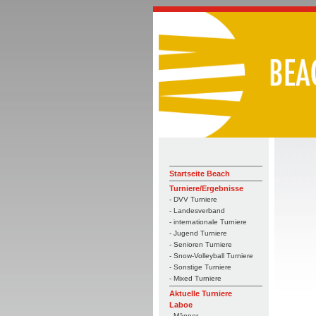
Startseite Beach
Turniere/Ergebnisse
- DVV Turniere
- Landesverband
- internationale Turniere
- Jugend Turniere
- Senioren Turniere
- Snow-Volleyball Turniere
- Sonstige Turniere
- Mixed Turniere
Aktuelle Turniere
Laboe
- Männer