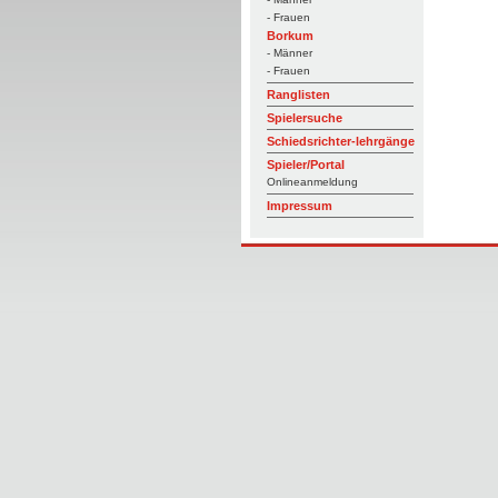
- Frauen
Borkum
- Männer
- Frauen
Ranglisten
Spielersuche
Schiedsrichter-lehrgänge
Spieler/Portal
Onlineanmeldung
Impressum