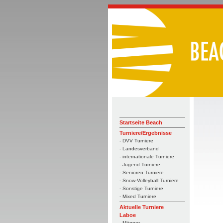
Startseite Beach
Turniere/Ergebnisse
- DVV Turniere
- Landesverband
- internationale Turniere
- Jugend Turniere
- Senioren Turniere
- Snow-Volleyball Turniere
- Sonstige Turniere
- Mixed Turniere
Aktuelle Turniere
Laboe
- Männer