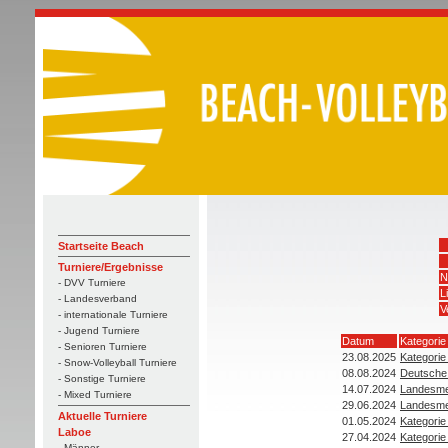
Startseite Beach
Turniere/Ergebnisse
N
- DVV Turniere
L
- Landesverband
V
- internationale Turniere
- Jugend Turniere
Datum
Kategorie
- Senioren Turniere
23.08.2025
Kategorie
- Snow-Volleyball Turniere
08.08.2024
Deutsche 
- Sonstige Turniere
14.07.2024
Landesme
- Mixed Turniere
29.06.2024
Landesme
Aktuelle Turniere
01.05.2024
Kategorie
Laboe
27.04.2024
Kategorie
- Männer