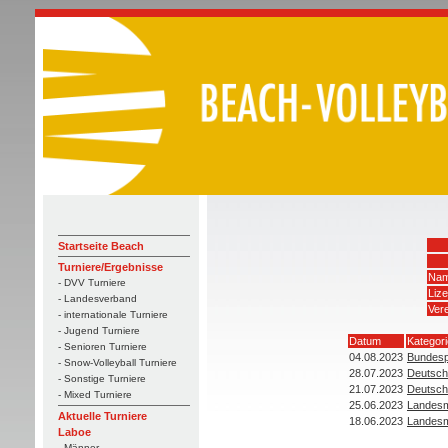
Startseite Beach
Turniere/Ergebnisse
Nam
- DVV Turniere
Liz
- Landesverband
Vere
- internationale Turniere
- Jugend Turniere
Datum
Kategori
- Senioren Turniere
04.08.2023
Bundesp
- Snow-Volleyball Turniere
28.07.2023
Deutsch
- Sonstige Turniere
21.07.2023
Deutsch
- Mixed Turniere
25.06.2023
Landesm
Aktuelle Turniere
18.06.2023
Landesm
Laboe
- Männer