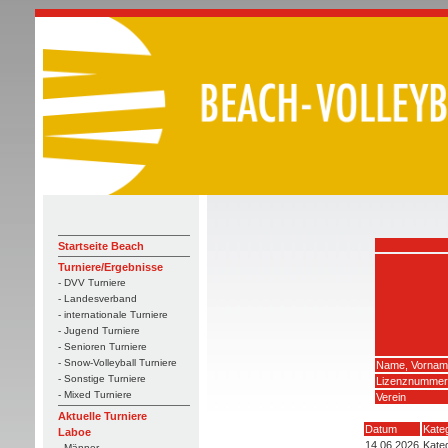
Startseite Beach
Turniere/Ergebnisse
- DVV Turniere
- Landesverband
- internationale Turniere
- Jugend Turniere
- Senioren Turniere
- Snow-Volleyball Turniere
Name, Vornam
- Sonstige Turniere
Lizenznummer
- Mixed Turniere
Verein
Aktuelle Turniere
Datum
Kate
Laboe
14.06.2026
Kateg
- Männer