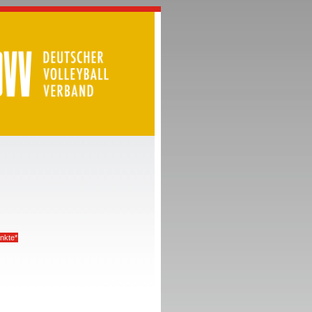
nkte*