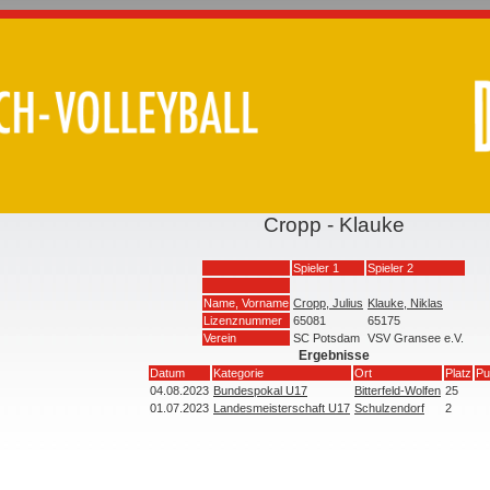
Cropp - Klauke
Spieler 1
Spieler 2
Name, Vorname
Cropp, Julius
Klauke, Niklas
Lizenznummer
65081
65175
Verein
SC Potsdam
VSV Gransee e.V.
Ergebnisse
Datum
Kategorie
Ort
Platz
Pu
04.08.2023
Bundespokal U17
Bitterfeld-Wolfen
25
01.07.2023
Landesmeisterschaft U17
Schulzendorf
2