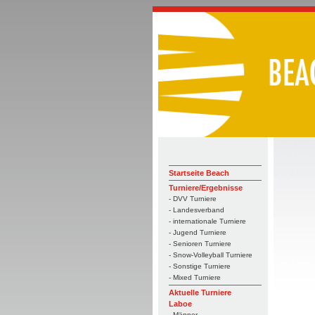
Startseite Beach
Turniere/Ergebnisse
- DVV Turniere
- Landesverband
- internationale Turniere
- Jugend Turniere
- Senioren Turniere
- Snow-Volleyball Turniere
- Sonstige Turniere
- Mixed Turniere
Aktuelle Turniere
Laboe
- Männer