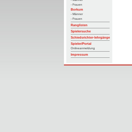
- Frauen
Borkum
- Männer
- Frauen
Ranglisten
Spielersuche
Schiedsrichter-lehrgänge
Spieler/Portal
Onlineanmeldung
Impressum