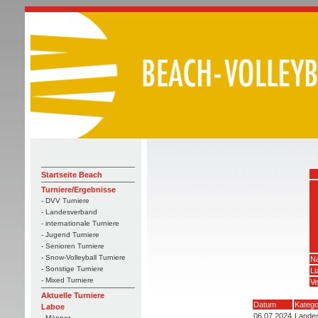
Startseite Beach
Turniere/Ergebnisse
- DVV Turniere
- Landesverband
- internationale Turniere
- Jugend Turniere
- Senioren Turniere
- Snow-Volleyball Turniere
N
- Sonstige Turniere
L
- Mixed Turniere
Ve
Aktuelle Turniere
Datum
Katego
Laboe
06.07.2024
Landes
- Männer