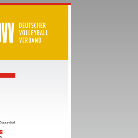
Düsseldorf
e*
V