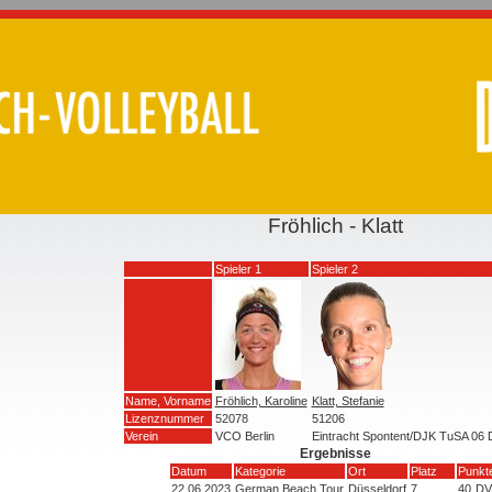
Fröhlich - Klatt
Spieler 1
Spieler 2
Name, Vorname
Fröhlich, Karoline
Klatt, Stefanie
Lizenznummer
52078
51206
Verein
VCO Berlin
Eintracht Spontent/DJK TuSA 06 
Ergebnisse
Datum
Kategorie
Ort
Platz
Punkt
22.06.2023
German Beach Tour
Düsseldorf
7
40
DV