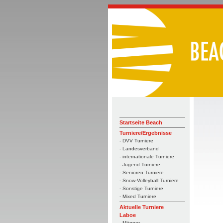
Startseite Beach
Turniere/Ergebnisse
- DVV Turniere
- Landesverband
- internationale Turniere
- Jugend Turniere
- Senioren Turniere
- Snow-Volleyball Turniere
- Sonstige Turniere
- Mixed Turniere
Aktuelle Turniere
Laboe
- Männer