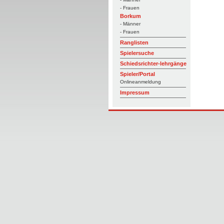
- Frauen
Borkum
- Männer
- Frauen
Ranglisten
Spielersuche
Schiedsrichter-lehrgänge
Spieler/Portal
Onlineanmeldung
Impressum