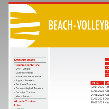
Startseite Beach
Turniere/Ergebnisse
Na
- DVV Turniere
Li
- Landesverband
Ve
- internationale Turniere
- Jugend Turniere
Datum
Kat
- Senioren Turniere
03.08.2025
Kat
- Snow-Volleyball Turniere
31.05.2025
Kat
- Sonstige Turniere
24.05.2025
Kat
- Mixed Turniere
21.07.2023
Deu
Aktuelle Turniere
15.07.2023
Kat
Laboe
- Männer