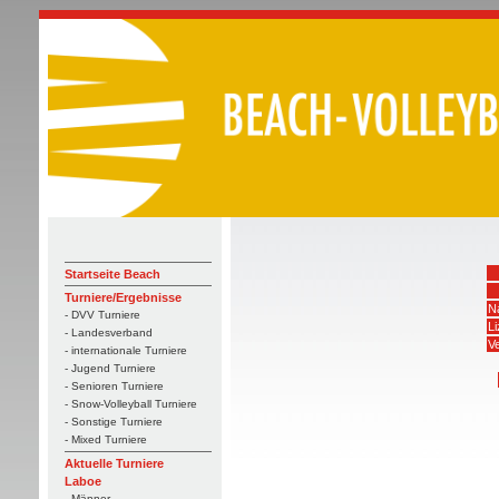
Startseite Beach
Turniere/Ergebnisse
N
- DVV Turniere
L
- Landesverband
Ve
- internationale Turniere
- Jugend Turniere
- Senioren Turniere
- Snow-Volleyball Turniere
- Sonstige Turniere
- Mixed Turniere
Aktuelle Turniere
Laboe
- Männer