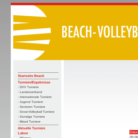
Startseite Beach
Turniere/Ergebnisse
- DVV Turniere
- Landesverband
- internationale Turniere
- Jugend Turniere
- Senioren Turniere
- Snow-Volleyball Turniere
- Sonstige Turniere
- Mixed Turniere
Aktuelle Turniere
Datu
Laboe
09.06
- Männer