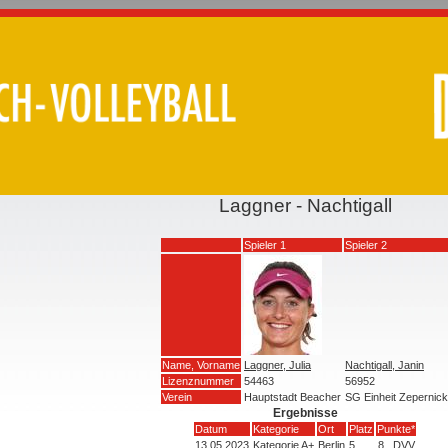
Laggner - Nachtigall
Spieler 1
Spieler 2
Name, Vorname
Laggner, Julia
Nachtigall, Janin
Lizenznummer
54463
56952
Verein
Hauptstadt Beacher
SG Einheit Zepernick
Ergebnisse
Datum
Kategorie
Ort
Platz
Punkte*
13.05.2023
Kategorie A+
Berlin
5
8
DVV