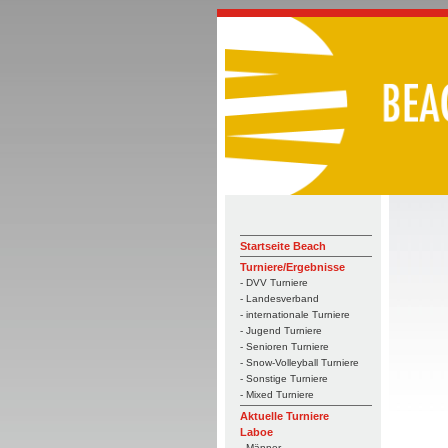
Startseite Beach
Turniere/Ergebnisse
- DVV Turniere
- Landesverband
- internationale Turniere
- Jugend Turniere
- Senioren Turniere
- Snow-Volleyball Turniere
- Sonstige Turniere
- Mixed Turniere
Aktuelle Turniere
Laboe
- Männer