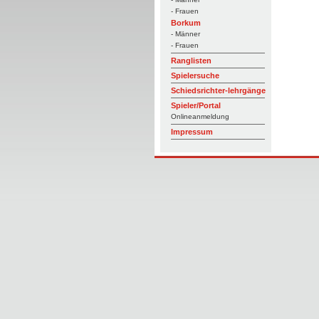
- Frauen
Borkum
- Männer
- Frauen
Ranglisten
Spielersuche
Schiedsrichter-lehrgänge
Spieler/Portal
Onlineanmeldung
Impressum