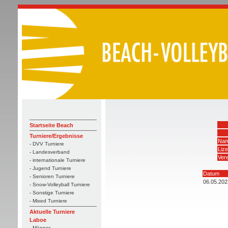
Startseite Beach
Turniere/Ergebnisse
Nam
- DVV Turniere
Liz
- Landesverband
Vere
- internationale Turniere
- Jugend Turniere
Datum
- Senioren Turniere
06.05.202
- Snow-Volleyball Turniere
- Sonstige Turniere
- Mixed Turniere
Aktuelle Turniere
Laboe
- Männer