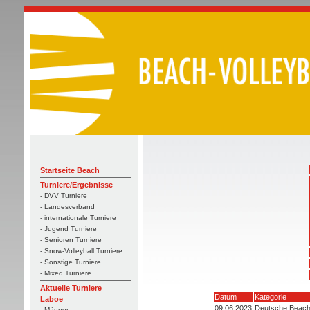
Startseite Beach
Turniere/Ergebnisse
- DVV Turniere
- Landesverband
- internationale Turniere
- Jugend Turniere
- Senioren Turniere
- Snow-Volleyball Turniere
- Sonstige Turniere
- Mixed Turniere
Aktuelle Turniere
Datum
Kategorie
Laboe
09.06.2023
Deutsche Beach-
- Männer