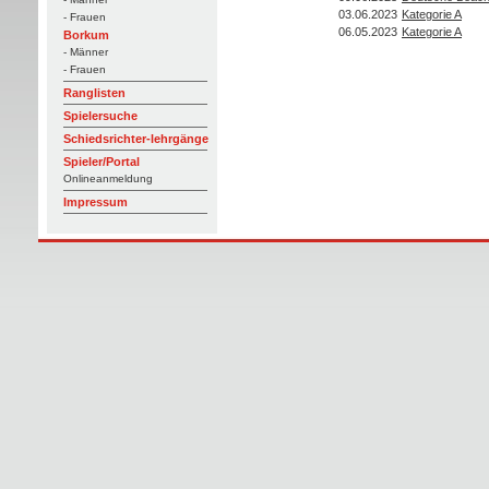
03.06.2023
Kategorie A
- Frauen
06.05.2023
Kategorie A
Borkum
- Männer
- Frauen
Ranglisten
Spielersuche
Schiedsrichter-lehrgänge
Spieler/Portal
Onlineanmeldung
Impressum