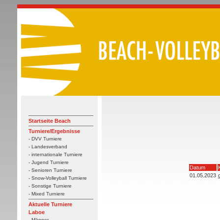
Startseite Beach
Turniere/Ergebnisse
- DVV Turniere
- Landesverband
- internationale Turniere
- Jugend Turniere
Datum
- Senioren Turniere
01.05.2023
- Snow-Volleyball Turniere
- Sonstige Turniere
- Mixed Turniere
Aktuelle Turniere
Laboe
- Männer