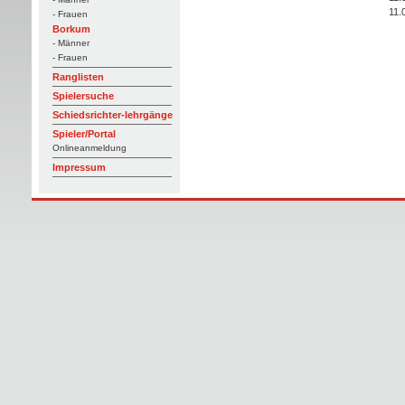
11.
- Frauen
Borkum
- Männer
- Frauen
Ranglisten
Spielersuche
Schiedsrichter-lehrgänge
Spieler/Portal
Onlineanmeldung
Impressum