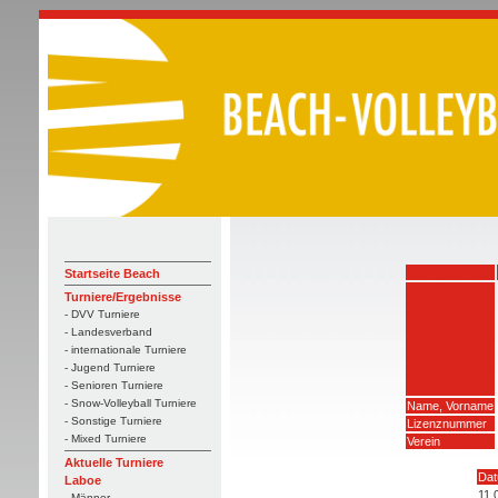
Startseite Beach
Turniere/Ergebnisse
- DVV Turniere
- Landesverband
- internationale Turniere
- Jugend Turniere
- Senioren Turniere
- Snow-Volleyball Turniere
Name, Vorname
- Sonstige Turniere
Lizenznummer
- Mixed Turniere
Verein
Aktuelle Turniere
Da
Laboe
11.
- Männer