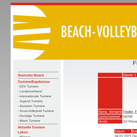
F
Spieler 1
Startseite Beach
Turniere/Ergebnisse
- DVV Turniere
- Landesverband
- internationale Turniere
- Jugend Turniere
- Senioren Turniere
- Snow-Volleyball Turniere
Name, Vorname
Fiedler, F
- Sonstige Turniere
Lizenznummer
58708
- Mixed Turniere
Verein
SV Priro
Aktuelle Turniere
Datum
Ka
Laboe
04.03.2023
De
- Männer