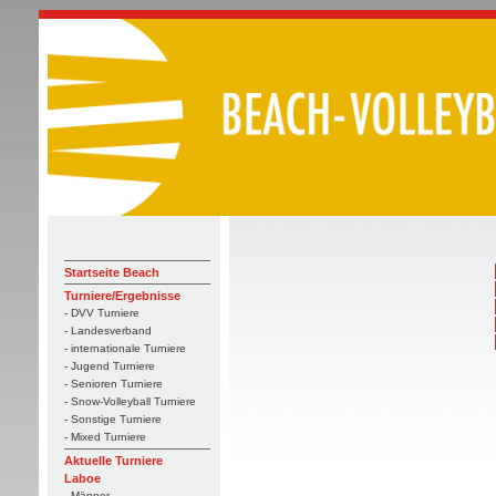
Startseite Beach
Turniere/Ergebnisse
- DVV Turniere
- Landesverband
- internationale Turniere
- Jugend Turniere
- Senioren Turniere
- Snow-Volleyball Turniere
- Sonstige Turniere
- Mixed Turniere
Aktuelle Turniere
Laboe
- Männer