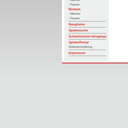
- Frauen
Borkum
- Männer
- Frauen
Ranglisten
Spielersuche
Schiedsrichter-lehrgänge
Spieler/Portal
Onlineanmeldung
Impressum