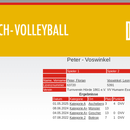
Peter - Voswinkel
Spieler 1
Spieler 2
Name, Vorname
Peter, Florian
Voswinkel, Leon
Lizenznummer
63720
5391
Verein
Turnverein Hörde 1861 e.V.
VV Humann Es
Ergebnisse
Datum
Kategorie
Ort
Platz
Punkte*
01.05.2025
Kategorie A
Ascheberg
3
4
DVV
08.06.2024
Kategorie A+
Münster
13
04.05.2024
Kategorie A+
Gescher
13
0
DVV
07.08.2022
Kategorie 2
Bottrop
7
1
DVV