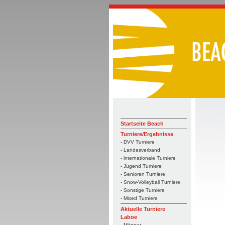
Startseite Beach
Turniere/Ergebnisse
- DVV Turniere
- Landesverband
- internationale Turniere
- Jugend Turniere
- Senioren Turniere
- Snow-Volleyball Turniere
- Sonstige Turniere
- Mixed Turniere
Aktuelle Turniere
Laboe
- Männer