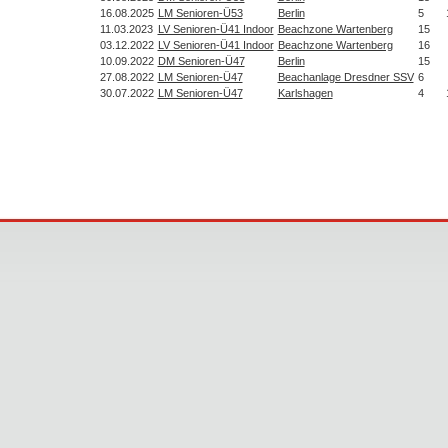
16.08.2025
LM Senioren-Ü53
Berlin
5
11.03.2023
LV Senioren-Ü41 Indoor
Beachzone Wartenberg
15
03.12.2022
LV Senioren-Ü41 Indoor
Beachzone Wartenberg
16
10.09.2022
DM Senioren-Ü47
Berlin
15
27.08.2022
LM Senioren-Ü47
Beachanlage Dresdner SSV
6
30.07.2022
LM Senioren-Ü47
Karlshagen
4