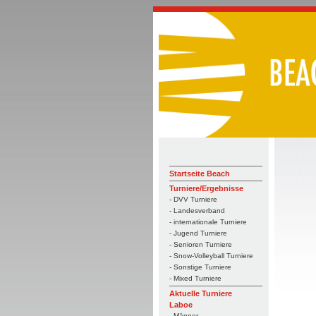
Startseite Beach
Turniere/Ergebnisse
- DVV Turniere
- Landesverband
- internationale Turniere
- Jugend Turniere
- Senioren Turniere
- Snow-Volleyball Turniere
- Sonstige Turniere
- Mixed Turniere
Aktuelle Turniere
Laboe
- Männer