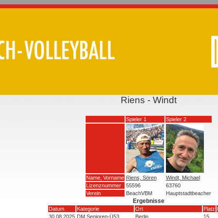
Riens - Windt
Spieler 1
Spieler 2
Name, Vorname
Riens, Sören
Windt, Michael
Lizenznummer
55596
63760
Verein
BeachVBM
Hauptstadtbeacher
Ergebnisse
Datum
Kategorie
Ort
Platz
30.08.2025
DM Senioren-Ü53
Berlin
15