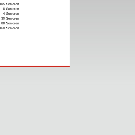
105
Senioren
8
Senioren
4
Senioren
30
Senioren
88
Senioren
160
Senioren