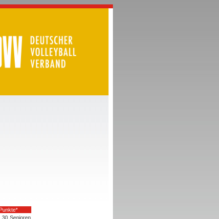
Punkte*
30
Senioren