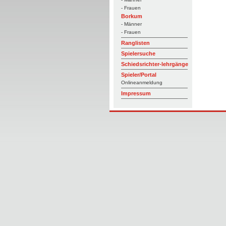
- Frauen
Borkum
- Männer
- Frauen
Ranglisten
Spielersuche
Schiedsrichter-lehrgänge
Spieler/Portal
Onlineanmeldung
Impressum