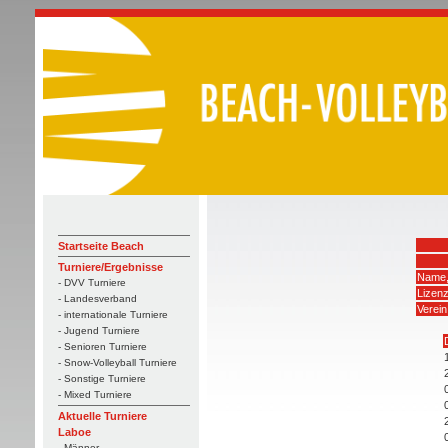
Startseite Beach
Turniere/Ergebnisse
Name,
- DVV Turniere
Lizen
- Landesverband
Verein
- internationale Turniere
- Jugend Turniere
- Senioren Turniere
- Snow-Volleyball Turniere
- Sonstige Turniere
- Mixed Turniere
Aktuelle Turniere
Laboe
- Männer