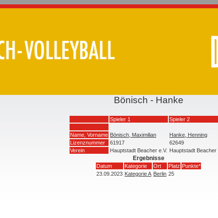
Bönisch - Hanke
Spieler 1
Spieler 2
Name, Vorname
Bönisch, Maximilian
Hanke, Henning
Lizenznummer
61917
62649
Verein
Hauptstadt Beacher e.V.
Hauptstadt Beacher 
Ergebnisse
Datum
Kategorie
Ort
Platz
Punkte*
23.09.2023
Kategorie A
Berlin
25