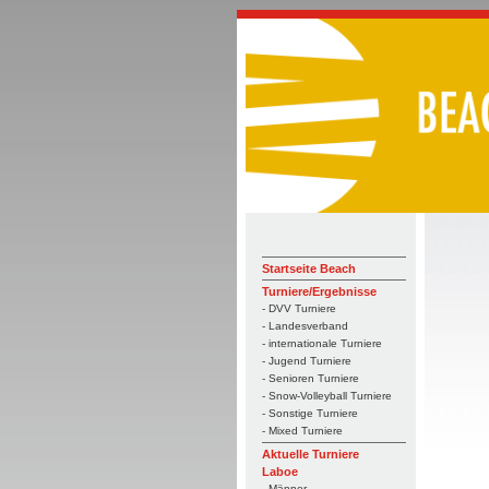
Startseite Beach
Turniere/Ergebnisse
- DVV Turniere
- Landesverband
- internationale Turniere
- Jugend Turniere
- Senioren Turniere
- Snow-Volleyball Turniere
- Sonstige Turniere
- Mixed Turniere
Aktuelle Turniere
Laboe
- Männer