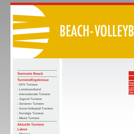
Startseite Beach
Turniere/Ergebnisse
Na
- DVV Turniere
Li
- Landesverband
Ver
- internationale Turniere
- Jugend Turniere
- Senioren Turniere
- Snow-Volleyball Turniere
- Sonstige Turniere
- Mixed Turniere
Aktuelle Turniere
Laboe
- Männer