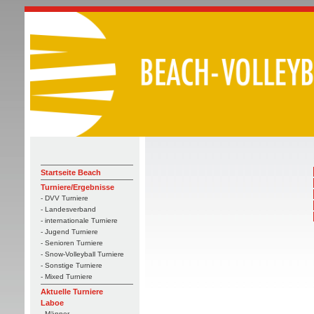
Startseite Beach
Turniere/Ergebnisse
- DVV Turniere
- Landesverband
- internationale Turniere
- Jugend Turniere
- Senioren Turniere
- Snow-Volleyball Turniere
- Sonstige Turniere
- Mixed Turniere
Aktuelle Turniere
Laboe
- Männer