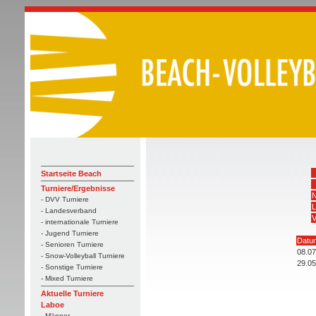
Startseite Beach
Turniere/Ergebnisse
N
- DVV Turniere
L
- Landesverband
V
- internationale Turniere
- Jugend Turniere
Datu
- Senioren Turniere
08.07
- Snow-Volleyball Turniere
29.05
- Sonstige Turniere
- Mixed Turniere
Aktuelle Turniere
Laboe
- Männer