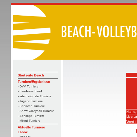
Startseite Beach
Turniere/Ergebnisse
- DVV Turniere
- Landesverband
- internationale Turniere
- Jugend Turniere
- Senioren Turniere
- Snow-Volleyball Turniere
Name,
- Sonstige Turniere
Lizen
- Mixed Turniere
Verein
Aktuelle Turniere
Laboe
- Männer