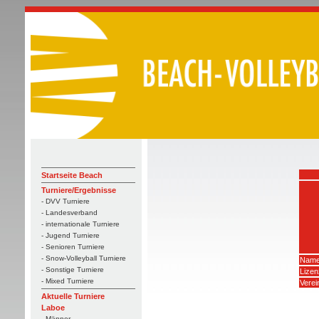
Startseite Beach
Turniere/Ergebnisse
- DVV Turniere
- Landesverband
- internationale Turniere
- Jugend Turniere
- Senioren Turniere
- Snow-Volleyball Turniere
Name
- Sonstige Turniere
Lize
- Mixed Turniere
Verei
Aktuelle Turniere
Laboe
- Männer