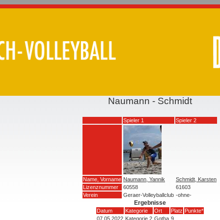
Naumann - Schmidt
Spieler 1
Spieler 2
Name, Vorname
Naumann, Yannik
Schmidt, Karsten
Lizenznummer
60558
61603
Verein
Geraer-Volleyballclub
-ohne-
Ergebnisse
Datum
Kategorie
Ort
Platz
Punkte*
07.05.2022
Kategorie 2
Gotha
9