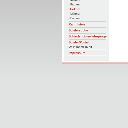
- Frauen
Borkum
- Männer
- Frauen
Ranglisten
Spielersuche
Schiedsrichter-lehrgänge
Spieler/Portal
Onlineanmeldung
Impressum