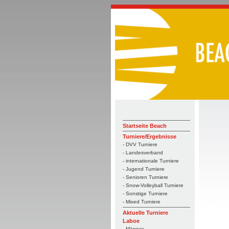
Startseite Beach
Turniere/Ergebnisse
- DVV Turniere
- Landesverband
- internationale Turniere
- Jugend Turniere
- Senioren Turniere
- Snow-Volleyball Turniere
- Sonstige Turniere
- Mixed Turniere
Aktuelle Turniere
Laboe
- Männer