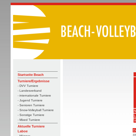
Startseite Beach
Turniere/Ergebnisse
- DVV Turniere
- Landesverband
- internationale Turniere
- Jugend Turniere
- Senioren Turniere
- Snow-Volleyball Turniere
N
- Sonstige Turniere
L
- Mixed Turniere
V
Aktuelle Turniere
D
Laboe
0
- Männer