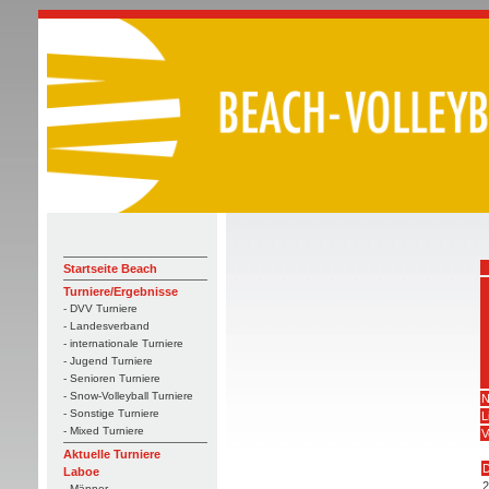
Startseite Beach
Turniere/Ergebnisse
- DVV Turniere
- Landesverband
- internationale Turniere
- Jugend Turniere
- Senioren Turniere
- Snow-Volleyball Turniere
N
- Sonstige Turniere
L
- Mixed Turniere
V
Aktuelle Turniere
D
Laboe
2
- Männer