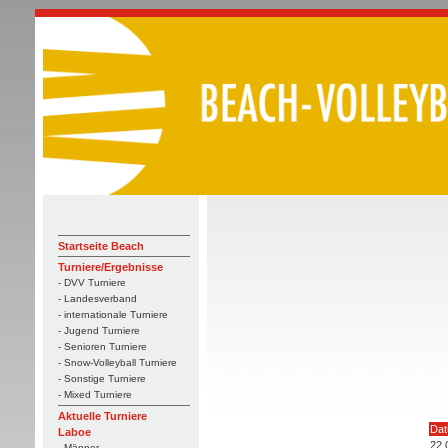
Startseite Beach
Turniere/Ergebnisse
- DVV Turniere
- Landesverband
- internationale Turniere
- Jugend Turniere
- Senioren Turniere
- Snow-Volleyball Turniere
- Sonstige Turniere
- Mixed Turniere
Aktuelle Turniere
Da
Laboe
22.
- Männer