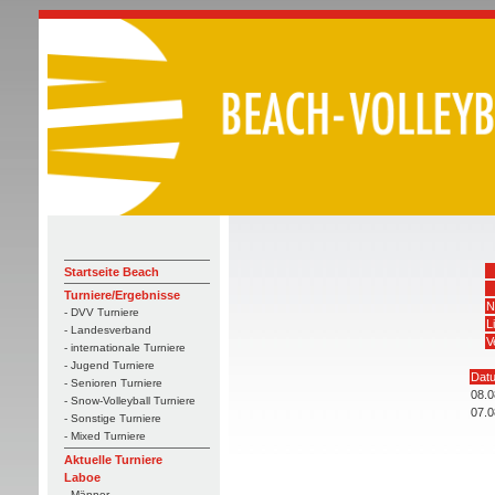
Startseite Beach
Turniere/Ergebnisse
N
- DVV Turniere
L
- Landesverband
V
- internationale Turniere
- Jugend Turniere
Dat
- Senioren Turniere
08.0
- Snow-Volleyball Turniere
07.0
- Sonstige Turniere
- Mixed Turniere
Aktuelle Turniere
Laboe
- Männer