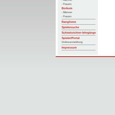
- Frauen
Borkum
- Männer
- Frauen
Ranglisten
Spielersuche
Schiedsrichter-lehrgänge
Spieler/Portal
Onlineanmeldung
Impressum