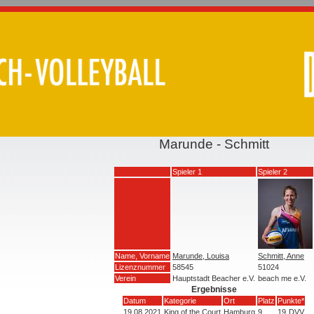
Marunde - Schmitt
Spieler 1
Spieler 2
Name, Vorname
Marunde, Louisa
Schmitt, Anne
Lizenznummer
58545
51024
Verein
Hauptstadt Beacher e.V.
beach me e.V.
Ergebnisse
Datum
Kategorie
Ort
Platz
Punkte*
19.08.2021
King of the Court
Hamburg
9
19
DVV