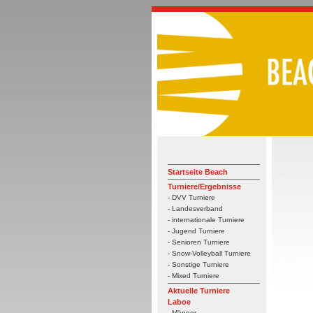
Startseite Beach
Turniere/Ergebnisse
- DVV Turniere
- Landesverband
- internationale Turniere
- Jugend Turniere
- Senioren Turniere
- Snow-Volleyball Turniere
- Sonstige Turniere
- Mixed Turniere
Aktuelle Turniere
Laboe
- Männer