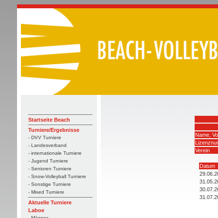
Startseite Beach
Turniere/Ergebnisse
Name, V
- DVV Turniere
Lizenzn
- Landesverband
Verein
- internationale Turniere
- Jugend Turniere
Datum
- Senioren Turniere
29.06.2
- Snow-Volleyball Turniere
31.05.2
- Sonstige Turniere
30.07.2
- Mixed Turniere
31.07.2
Aktuelle Turniere
Laboe
- Männer