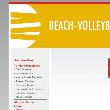
Startseite Beach
Turniere/Ergebnisse
N
- DVV Turniere
L
- Landesverband
V
- internationale Turniere
- Jugend Turniere
- Senioren Turniere
- Snow-Volleyball Turniere
- Sonstige Turniere
- Mixed Turniere
Aktuelle Turniere
Laboe
- Männer