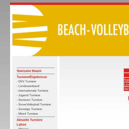
Startseite Beach
Turniere/Ergebnisse
Na
- DVV Turniere
Li
- Landesverband
Ver
- internationale Turniere
- Jugend Turniere
- Senioren Turniere
- Snow-Volleyball Turniere
- Sonstige Turniere
- Mixed Turniere
Aktuelle Turniere
Laboe
- Männer