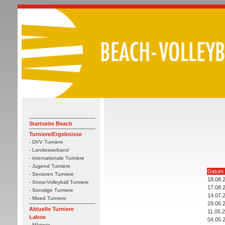
Startseite Beach
Turniere/Ergebnisse
- DVV Turniere
- Landesverband
- internationale Turniere
- Jugend Turniere
Datum
- Senioren Turniere
18.08.
- Snow-Volleyball Turniere
17.08.
- Sonstige Turniere
14.07.
- Mixed Turniere
29.06.
Aktuelle Turniere
11.05.
Laboe
04.05.
- Männer