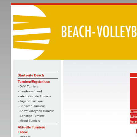
Startseite Beach
Turniere/Ergebnisse
- DVV Turniere
- Landesverband
- internationale Turniere
- Jugend Turniere
- Senioren Turniere
- Snow-Volleyball Turniere
Nam
- Sonstige Turniere
Liz
- Mixed Turniere
Vere
Aktuelle Turniere
Laboe
- Männer